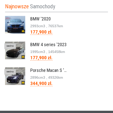
Najnowsze
Samochody
BMW '2020
2993cm
3
, 76537km
177,900 zł.
BMW 4 series '2023
WKRÓTCE
1995cm
3
, 145458km
177,900 zł.
Porsche Macan S '2023
WKRÓTCE
2896cm
3
, 49326km
344,900 zł.