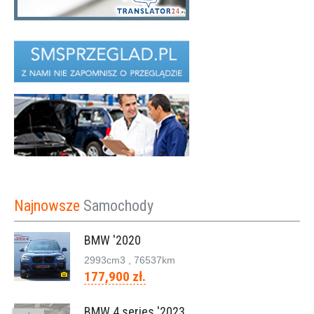
Najnowsze
Samochody
BMW '2020
2993cm
3
, 76537km
177,900 zł.
BMW 4 series '2023