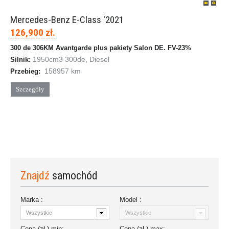
Mercedes-Benz E-Class '2021
126,900 zł.
300 de 306KM Avantgarde plus pakiety Salon DE. FV-23%
1950cm
3
300de, Diesel
Silnik:
158957 km
Przebieg:
Szczegóły
Znajdź
samochód
Marka :
Model :
Cena (zł.)
min
:
Cena (zł.)
max
: