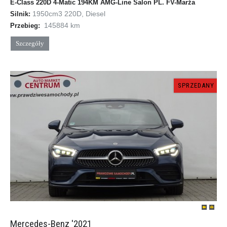
E-Class 220D 4-Matic 194KM AMG-Line Salon PL. FV-Marża
1950cm
3
220D, Diesel
Silnik:
145884 km
Przebieg:
Szczegóły
SPRZEDANY
Mercedes-Benz '2021