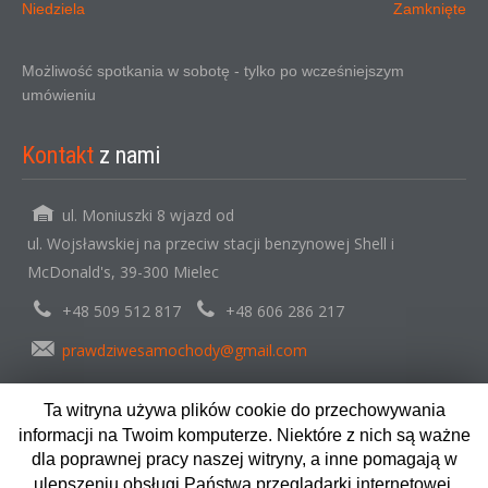
Niedziela
Zamknięte
Możliwość spotkania w sobotę - tylko po wcześniejszym
umówieniu
Kontakt
z nami
ul. Moniuszki 8 wjazd od
ul. Wojsławskiej na przeciw stacji benzynowej Shell i
McDonald's, 39-300 Mielec
+48 509 512 817
+48 606 286 217
prawdziwesamochody@gmail.com
Ta witryna używa plików cookie do przechowywania
informacji na Twoim komputerze. Niektóre z nich są ważne
Copyright © 2024. AutoMarketCentrum. Wszystkie prawa
dla poprawnej pracy naszej witryny, a inne pomagają w
zastrzeżone.
ulepszeniu obsługi Państwa przeglądarki internetowej.