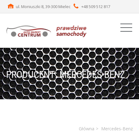
ul. Moniuszki 8, 39-300 Mielec
+48 509 512 817
PRODUCENT: MERCEDES-BENZ
Główna
Mercedes-Benz