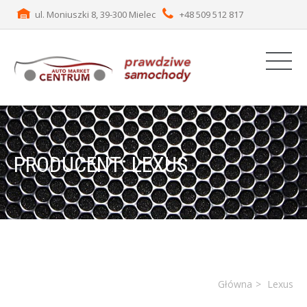
ul. Moniuszki 8, 39-300 Mielec
+48 509 512 817
PRODUCENT: LEXUS
Główna
Lexus