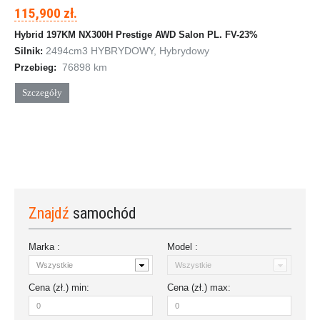
115,900 zł.
Hybrid 197KM NX300H Prestige AWD Salon PL. FV-23%
2494cm
3
HYBRYDOWY, Hybrydowy
Silnik:
76898 km
Przebieg:
Szczegóły
Znajdź
samochód
Marka :
Model :
Cena (zł.)
min
:
Cena (zł.)
max
: