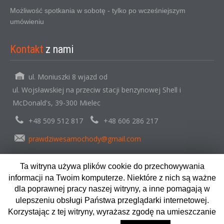
Możliwość spotkania w sobotę - tylko po wcześniejszym
umówieniu
Kontakt
z nami
ul. Moniuszki 8 wjazd od
ul. Wojsławskiej na przeciw stacji benzynowej Shell i
McDonald's, 39-300 Mielec
+48 509 512 817
+48 606 286 217
prawdziwesamochody@gmail.com
Ta witryna używa plików cookie do przechowywania
informacji na Twoim komputerze. Niektóre z nich są ważne
Copyright © 2024. AutoMarketCentrum. Wszystkie prawa
dla poprawnej pracy naszej witryny, a inne pomagają w
zastrzeżone.
ulepszeniu obsługi Państwa przeglądarki internetowej.
Opracowane przez
MotoStandard.pl
Korzystając z tej witryny, wyrażasz zgodę na umieszczanie