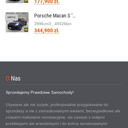
177,900 zł.
Porsche Macan S '2023
WKRÓTCE
2896cm
3
, 49326km
344,900 zł.
O
Nas
Sprzedajemy Prawdziwe Samochody!
Używane ale nie zużyte, profesjonalnie przygotowane do
sprzedaży a nie z zamaskowanymi wadami, bezwypadkowe ale
czasami malowane renowacyjnie, nie zawsze z małymi
przebiegami ale prawdziwymi i do końca serwisowanymi