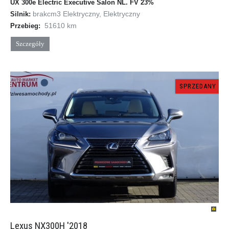
UX 300e Electric Executive Salon NL. FV 23%
brakcm
3
Elektryczny, Elektryczny
Silnik:
51610 km
Przebieg:
Szczegóły
SPRZEDANY
Lexus NX300H '2018