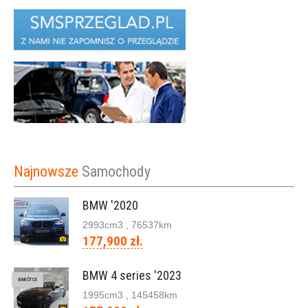
Najnowsze
Samochody
BMW '2020
2993cm
3
, 76537km
177,900 zł.
BMW 4 series '2023
WKRÓTCE
1995cm
3
, 145458km