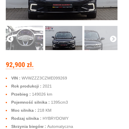
92,900 zł.
VIN :
WVWZZZ3CZME099269
Rok produkcji :
2021
Przebieg :
149026 km
Pojemność silnika :
1395cm
3
Moc silnika :
218 KM
Rodzaj silnika :
HYBRYDOWY
Skrzynia biegów :
Automatyczna