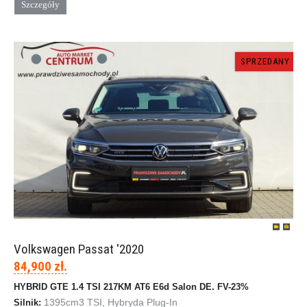
Szczegóły
SPRZEDANY
Volkswagen Passat '2020
84,900 zł.
HYBRID GTE 1.4 TSI 217KM AT6 E6d Salon DE. FV-23%
1395cm
3
TSI, Hybryda Plug-In
Silnik: