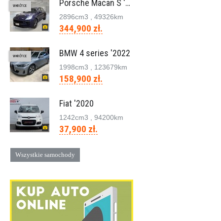
Porsche Macan S '2023
WKRÓTCE
2896cm
3
, 49326km
344,900 zł.
BMW 4 series '2022
WKRÓTCE
1998cm
3
, 123679km
158,900 zł.
Fiat '2020
1242cm
3
, 94200km
37,900 zł.
Wszystkie samochody