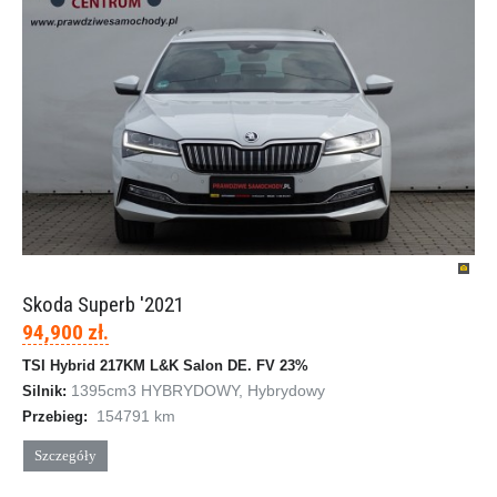
Skoda Superb '2021
94,900 zł.
TSI Hybrid 217KM L&K Salon DE. FV 23%
1395cm
3
HYBRYDOWY, Hybrydowy
Silnik:
154791 km
Przebieg:
Szczegóły