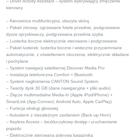
– Driver Activity Assistant – system wykrywający zmęczenie
kierowcy
– Kierownica multifunkcyjna, obszyta skórą
– Pakiet zimowy: ogrzewane fotele przednie, podgrzewane
dysze spryskiwaczy, podgrzewana przednia szyba
– Lusterka boczne elektrycznie sterowane i podgrzewane
– Pakiet lusterek: lusterka boczne i wsteczne przyciemniane
automatycznie, z oświetleniem otoczenia, elektrycznie składane
i pochylane
– System nawigacji satelitarnej Discover Media Pro
– Instalacja telefoniczna Comfort + Bluetooth
– System nagłośnienia CANTON Sound System
– Twardy dysk 30 GB (dane nawigacyjne + pliki audio)
– Złącze multimedialne Media-In (Apple iPod/iPhone) +
SmartLink (App-Connect, Android Auto, Apple CarPlay)
– Funkcja obsługi głosowej
– Autoalarm z niezależnym zasilaniem (Back-up-Horn)
– Keyless Access – bezkluczykowy dostęp i uruchamianie
pojazdu
– Elektrycznie sterowana pokrywa bagażnika