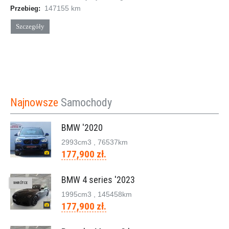
147155 km
Przebieg:
Szczegóły
Najnowsze
Samochody
BMW '2020
2993cm
3
, 76537km
177,900 zł.
BMW 4 series '2023
WKRÓTCE
1995cm
3
, 145458km
177,900 zł.