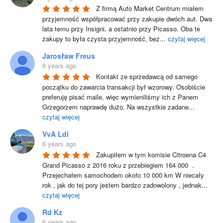
Z firmą Auto Market Centrum miałem 
przyjemność współpracować przy zakupie dwóch aut. Dwa 
lata temu przy Insigni, a ostatnio przy Picasso. Oba te 
zakupy to była czysta przyjemność, bez
...
czytaj więcej
Jarosław Freus
6 years ago
Kontakt ze sprzedawcą od samego 
początku do zawarcia transakcji był wzorowy. Osobiście 
preferuję pisać maile, więc wymieniliśmy ich z Panem 
Grzegorzem naprawdę dużo. Na wszystkie zadane
...
czytaj więcej
VvA Ldi
6 years ago
Zakupiłem w tym komisie Citroena C4 
Grand Picasso z 2016 roku z przebiegiem 164 000  . 
Przejechałem samochodem około 10 000 km W niecały 
rok , jak do tej pory jestem bardzo zadowolony , jednak
...
czytaj więcej
Rd Kz
6 years ago