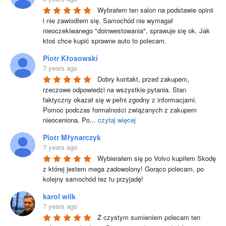
Wybrałem ten salon na podstawie opinii 
i nie zawiodłem się. Samochód nie wymagał 
nieoczekiwanego "doinwestowania", sprawuje się ok. Jak 
ktoś chce kupić sprawne auto to polecam.
Piotr Kłosowski
7 years ago
Dobry kontakt, przed zakupem, 
rzeczowe odpowiedzi na wszystkie pytania. Stan 
faktyczny okazał się w pełni zgodny z informacjami. 
Pomoc podczas formalności związanych z zakupem 
nieoceniona. Po
...
czytaj więcej
Piotr Młynarczyk
7 years ago
Wybierałem się po Volvo kupiłem Skodę 
z której jestem mega zadowolony! Gorąco polecam, po 
kolejny samochód tez tu przyjadę!
karol wilk
7 years ago
Z czystym sumieniem polecam ten 