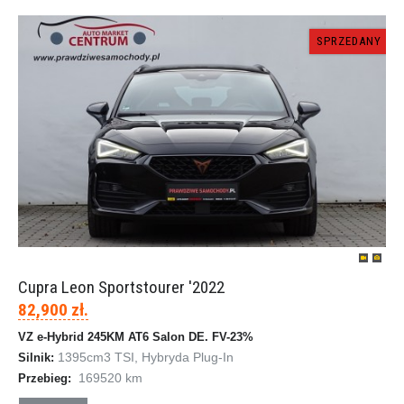
SPRZEDANY
Cupra Leon Sportstourer '2022
82,900 zł.
VZ e-Hybrid 245KM AT6 Salon DE. FV-23%
1395cm
3
TSI, Hybryda Plug-In
Silnik:
169520 km
Przebieg: