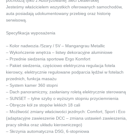
pochodzą tylko z Autoryzowanej Sieci Dealerskiej
Jesteśmy właścicielem wszystkich oferowanych samochodów,
auta posiadają udokumentowany przebieg oraz historię
serwisową.
Specyfikacja wyposażenia
– Kolor nadwozia /Szary / 5V – Mangangrau Metallic
– Wykończenie wnętrza – listwy dekoracyjne aluminiowe
– Przednie siedzenia sportowe Ergo Komfort
– Pakiet siedzenia, częściowo elektryczna regulacja fotela
kierowcy, elektrycznie regulowane podparcia lędźwi w fotelach
przednich, funkcja masażu
– System kamer 360 stopni
– Dach panoramiczny, zasłaniany roletą elektrycznie sterowaną
– SUNSET – tylne szyby o wyższym stopniu przyciemnienia
– Obręcze kół ze stopów lekkich 18 cali
– Możliwość zmiany właściwości jezdnych: Comfort, Sport i Eco
(adaptacyjne zawieszenie DCC – zmiana ustawień zawieszenia,
pracy silnika oraz układu kierowniczego)
– Skrzynia automatyczna DSG, 6-stopniowa