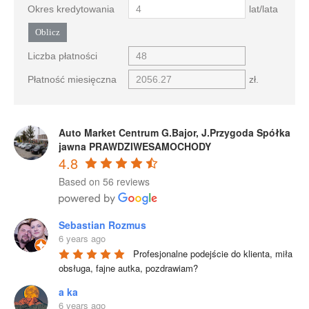
Okres kredytowania
lat/lata
Oblicz
Liczba płatności
Płatność miesięczna
zł.
Auto Market Centrum G.Bajor, J.Przygoda Spółka
jawna PRAWDZIWESAMOCHODY
4.8
Based on 56 reviews
Sebastian Rozmus
6 years ago
Profesjonalne podejście do klienta, miła 
obsługa, fajne autka, pozdrawiam?
a ka
6 years ago