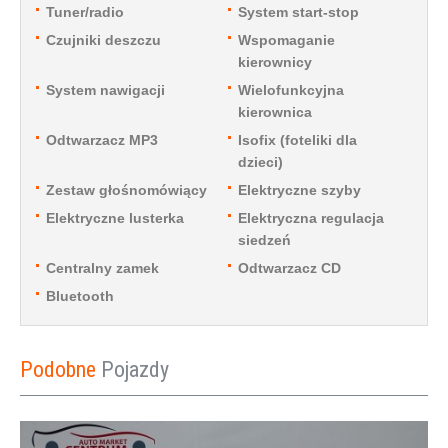
Tuner/radio
System start-stop
Czujniki deszczu
Wspomaganie
kierownicy
System nawigacji
Wielofunkcyjna
kierownica
Odtwarzacz MP3
Isofix (foteliki dla
dzieci)
Zestaw głośnomówiący
Elektryczne szyby
Elektryczne lusterka
Elektryczna regulacja
siedzeń
Centralny zamek
Odtwarzacz CD
Bluetooth
Podobne
Pojazdy