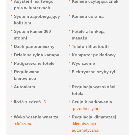
Asystent martwego
Kamera czytająca znaki
pola w lusterkach
System zapobiegający
Kamera cofania
kolizjom
System kamer 360
Fotele z funkcją
stopni
masażu
Dach panoramiczny
Telefon Bluetooth
Dzielona tylna kanapa
Komputer pokładowy
Podgrzewane fotele
Wyciszenie
Regulowana
Elektryczne szyby tyl
kierownica
Autoalarm
Regulacja wysokości
fotela
Ilość siedzeń
5
Czujnik parkowania
przedni i tylni
Wykończenie wnętrza
Regulacja klimatyzacji
skórzana
klimatyzacja
automatyczna